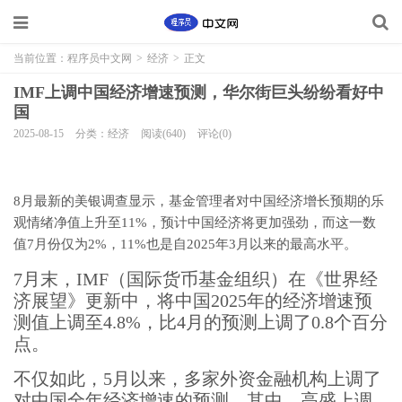
当前位置：
程序员中文网
>
经济
>
正文
IMF上调中国经济增速预测，华尔街巨头纷纷看好中
国
2025-08-15
分类：经济
阅读(640)
评论(0)
8月最新的美银调查显示，基金管理者对中国经济增长预期的乐
观情绪净值上升至11%，预计中国经济将更加强劲，而这一数
值7月份仅为2%，11%也是自2025年3月以来的最高水平。
7月末，IMF（国际货币基金组织）在《世界经
济展望》更新中，将中国2025年的经济增速预
测值上调至4.8%，比4月的预测上调了0.8个百分
点。
不仅如此，5月以来，多家外资金融机构上调了
对中国全年经济增速的预测。其中，高盛上调