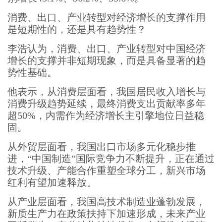
消费、出口、产业转型对经济增长的支撑作用
是短期性的，还是具有趋势性？
李浩认为，消费、出口、产业转型对中国经济
增长的支撑并非短期现象，而是具备显著的趋
势性基础。
他表示，从消费层面看，我国居民收入增长与
消费升级趋势延续，最终消费支出贡献率多年
超50%，内需作为经济增长主引擎地位日益稳
固。
从外贸层面看，我国出口市场多元化稳步推
进，“中国制造”国际竞争力不断提升，正在通过
技术升级、产能合作重塑全球分工，新兴市场
红利有望加速释放。
从产业层面看，我国高技术制造业蓬勃发展，
新质生产力在政策扶持下加速形成，未来产业