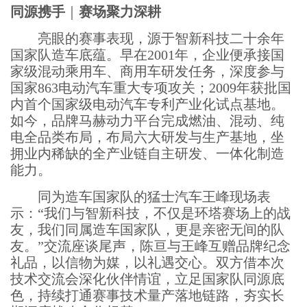
同源携手
｜
赛场聚力深耕
亮眼的赛事表现，源于智新科技二十余年
国家队造车底蕴。早在2001年，企业便承接国
家级混动乘用车、商用车研发任务，深度参与
国家863电动汽车重大专项攻关；2009年获批国
内首个国家级电动汽车专利产业化试点基地。
如今，品牌马赫动力平台完成燃油、混动、纯
电全品类布局，布局六大研发与生产基地，坐
拥业内稀缺的全产业链自主研发、一体化制造
能力。
同为造车国家队的猛士汽车王峰现场表
示：“我们与智新科技，不仅是环塔赛场上的战
友，我们同属造车国家队，更是亲密无间的队
友。”交流座谈尾声，陈亘与王峰互赠品牌纪念
礼品，以信物为媒，以礼遇交心。双方借本次
技术交流会深化伙伴情谊，立足国家队同源底
色，持续打通赛事技术量产落地链路，夯实长