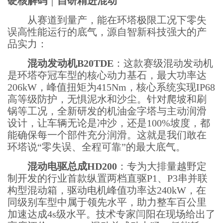
硬核解码
｜
自研精进混动
从赛道到量产，能在环塔极限工况下零失
误高性能运行的底气，源自智新科技强大的产
品实力：
混动发动机B20TDE
：这款赛级混动发动机
是环塔夺冠车型的核心动力基石，最大功率达
206kW，峰值扭矩为415Nm，核心系统实现IP68
高等级防护，无惧泥水和沙尘。针对爬坡和
刷
锅
等工况，全新研发的机油金字塔与主动润滑
设计，让车辆无论是冲沙，还是100%坡度，都
能确保每一个部件充分润滑。这就是我们敢在
环塔说“零失误、全程可靠”的最大底气。
混动电驱总成HD200
：专为大排量越野定
制开发的行业首款纵置两档直驱P1、P3串并联
构型混动箱，驱动电机峰值功率达240kW，在
同级别车型中属于领先水平，助力整车百公里
加速达成4s级水平。技术专家闫阳在现场给出了