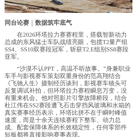
同台论赛
｜
数据筑牢底气
在2026环塔拉力赛赛程里，搭载智新动力
总成的东风猛士车队战绩亮眼，包揽T2量产组
SS4、SS10双赛段冠军，斩获T2.E组别SS8赛段
亚军。
“沙漠不认PPT，高温不听故事。”身兼职业
车手与影视赛车策划双重身份的范高翔结合
《飞驰人生》摄制经历谈到，影视赛车镜头可
反复调试补拍，但环塔拉力赛程瞬息万变，没
有重来机会。他对照影片引擎故障桥段，结合
杜江伟在SS2赛段遭飞石击穿挡风玻璃和水箱的
真实赛事经历表示，环塔比拼不在于瞬时峰值
速度，而是十余天连续赛程下整车、动力总
成、配套保障体系的长效稳定性，任何零部件
短板都将直接影响赛事表现。