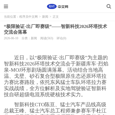
当前位置：
程序员中文网
>
新闻
>
正文
“极限验证·出厂即赛级”——智新科技2026环塔技术
交流会落幕
2026-06-10
分类：新闻
阅读(563)
评论(0)
近日，以“极限验证·出厂即赛级”为主题的
智新科技2026环塔技术交流会于新疆库车·烈焰
泉-MOJ环形剧场圆满落幕。活动结合当地高
温、戈壁、砂石复合型极限原生态还原环塔拉
力赛比赛路段，依托东风猛士车队环塔拉力赛
实战战绩，全方位解析及实地驾驶验证智新科
技自研超级电混系统硬核技术实力。
智新科技CTO陈亘、猛士汽车产品线高级
总裁王峰、猛士汽车总工程师兼参赛车手杜江