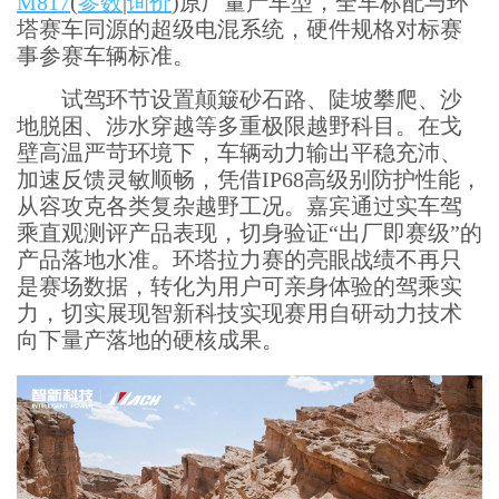
M817
(
参数
|
询价
)原厂量产车型，全车标配与环
塔赛车同源的超级电混系统，硬件规格对标赛
事参赛车辆标准。
试驾环节设置颠簸砂石路、陡坡攀爬、沙
地脱困、涉水穿越等多重极限越野科目。在戈
壁高温严苛环境下，车辆动力输出平稳充沛、
加速反馈灵敏顺畅，凭借IP68高级别防护性能，
从容攻克各类复杂越野工况。嘉宾通过实车驾
乘直观测评产品表现，切身验证“出厂即赛级”的
产品落地水准。环塔拉力赛的亮眼战绩不再只
是赛场数据，转化为用户可亲身体验的驾乘实
力，切实展现智新科技实现赛用自研动力技术
向下量产落地的硬核成果。