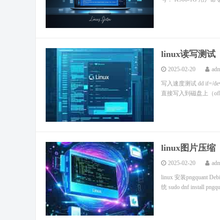
linux读写测试
2025-02-20
ad
写入速度测试 dd if=/dev
直接写入到磁盘上（ofla
linux图片压缩
2025-02-20
ad
linux 安装pngquant Debi
统 sudo dnf install pngqu