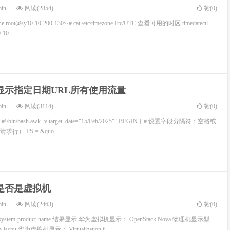
min
阅读(2854)
赞(
0
)
e root@sy10-10-200-130:~# cat /etc/timezone Etc/UTC 查看可用的时区 timedatectl
-10...
统计显示指定日期URL所有使用流量
min
阅读(3114)
赞(
0
)
in/bash awk -v target_date="15/Feb/2025" ' BEGIN { # 设置字段分隔符：空格或
） FS = &quo...
辨是否是虚拟机
min
阅读(2463)
赞(
0
)
s system-product-name 结果显示 华为虚拟机显示： OpenStack Nova 物理机显示型
cpu 华为虚拟机显示： Virtualization f...