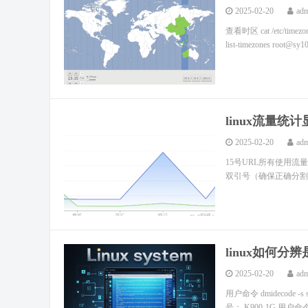
2025-02-20
ad
查看时区 cat /etc/timezon
list-timezones root@sy10
linux流量
2025-02-20
ad
15号URL所有使用流量 #!/b
双引号（确保正确分割请求行
linux如何分
2025-02-20
ad
用户命令 dmidecode -
号： K900-1G 用户命令 ls