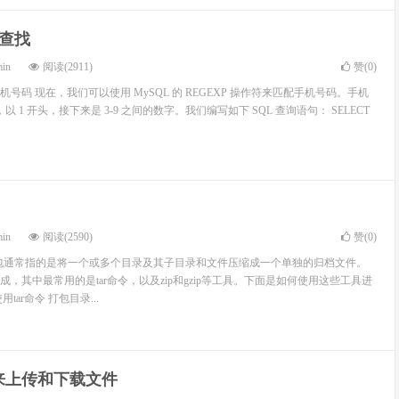
配查找
min
阅读(2911)
赞(
0
)
号码 现在，我们可以使用 MySQL 的 REGEXP 操作符来匹配手机号码。手机
以 1 开头，接下来是 3-9 之间的数字。我们编写如下 SQL 查询语句： SELECT
min
阅读(2590)
赞(
0
)
录打包通常指的是将一个或多个目录及其子目录和文件压缩成一个单独的归档文件。
，其中最常用的是tar命令，以及zip和gzip等工具。下面是如何使用这些工具进
tar命令 打包目录...
V来上传和下载文件