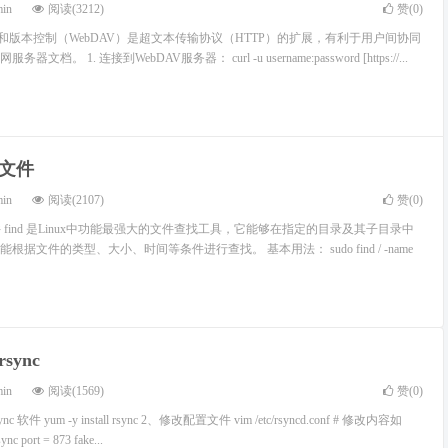
min
阅读(3212)
赞(
0
)
和版本控制（WebDAV）是超文本传输协议（HTTP）的扩展，有利于用户间协同
。 1. 连接到WebDAV服务器： curl -u username:password [https://...
找文件
min
阅读(2107)
赞(
0
)
文件 find 是Linux中功能最强大的文件查找工具，它能够在指定的目录及其子目录中
据文件的类型、大小、时间等条件进行查找。 基本用法： sudo find / -name
sync
min
阅读(1569)
赞(
0
)
软件 yum -y install rsync 2、修改配置文件 vim /etc/rsyncd.conf # 修改内容如
nc port = 873 fake...