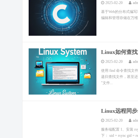
2025-02-20
ad
基于Web的分布式编写
编辑和管理存储在万维网服务器文档
Linux如何查
2025-02-20
ad
使用 find 命令查找
递归查找文件，甚至还能根
"文件...
Linux远程同步r
2025-02-20
ad
服务端配置 1、安装 rsync 
下： uid = rsync gid = rsy