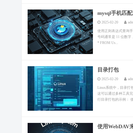
mysql手机匹
2025-02-20
ad
使用正则表达式查询手机
号码通常是 11 位数字，
* FROM Us...
目录打包
2025-02-20
ad
Linux系统中，目
这可以通过多种工具完成
行目录打包的示例： 使用
使用WebDA