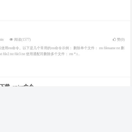
min
阅读(1577)
赞(
0
)
使用rm命令。以下是几个常用的rm命令示例： 删除单个文件： rm filename.txt 删
t file2.txt file3.txt 使用通配符删除多个文件： rm *.t...
下载–rz/sz命令
min
阅读(1622)
赞(
0
)
all lrzsz rz 命令 rz 命令（Receive ZMODEM），使用 ZMODEM 协议，将本地文件批
Unix 服务器。 上传（rz） 在客户端SSH命令行运行rz命令，...