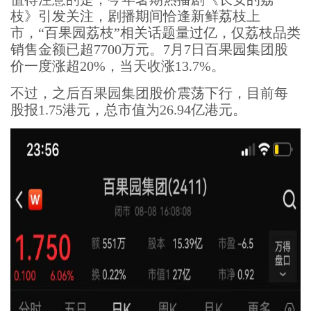
枝》引发关注，剧播期间恰逢新鲜荔枝上
市，“百果园荔枝”相关话题量过亿，仅荔枝品类
销售金额已超7700万元。7月7日百果园集团股
价一度涨超20%，当天收涨13.7%。
不过，之后百果园集团股价震荡下行，目前每
股报1.75港元，总市值为26.94亿港元。