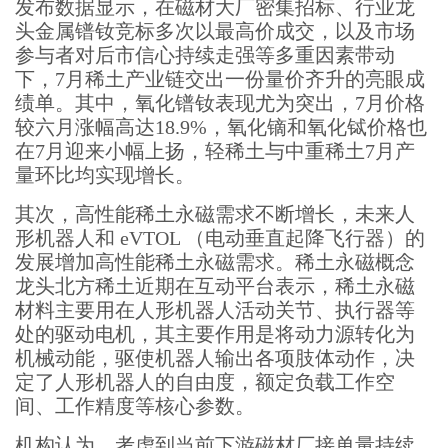
发布数据显示，在磁材大厂密集招标、行业龙
头金属镨钕竞标多次以最高价成交，以及市场
参与者对后市信心持续走强等多重因素带动
下，7月稀土产业链交出一份量价齐升的亮眼成
绩单。其中，氧化镨钕表现尤为突出，7月价格
较六月涨幅高达18.9%，氧化镝和氧化铽价格也
在7月迎来小幅上扬，轻稀土与中重稀土7月产
量环比均实现增长。
其次，高性能稀土永磁需求不断增长，未来人
形机器人和 eVTOL （电动垂直起降飞行器）的
发展增加高性能稀土永磁需求。稀土永磁概念
龙头北方稀土近期在互动平台表示，稀土永磁
材料主要用在人形机器人活动关节、执行器等
处的驱动电机，其主要作用是将动力源转化为
机械动能，驱使机器人输出各项肢体动作，决
定了人形机器人的自由度，额定负载工作空
间、工作精度等核心参数。
机构认为，考虑到当前下游磁材厂接单量持续