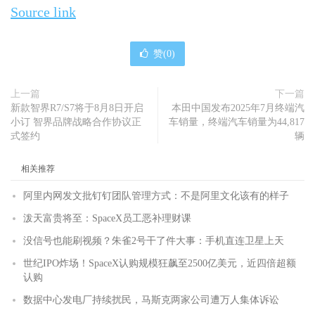
Source link
赞(
0
)
上一篇
下一篇
新款智界R7/S7将于8月8日开启
本田中国发布2025年7月终端汽
小订 智界品牌战略合作协议正
车销量，终端汽车销量为44,817
式签约
辆
相关推荐
阿里内网发文批钉钉团队管理方式：不是阿里文化该有的样子
泼天富贵将至：SpaceX员工恶补理财课
没信号也能刷视频？朱雀2号干了件大事：手机直连卫星上天
世纪IPO炸场！SpaceX认购规模狂飙至2500亿美元，近四倍超额
认购
数据中心发电厂持续扰民，马斯克两家公司遭万人集体诉讼