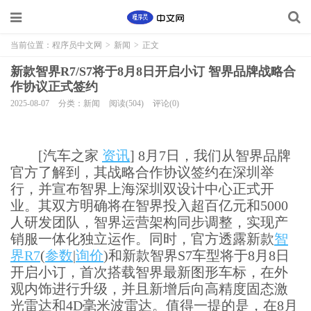
当前位置：
程序员中文网
>
新闻
>
正文
新款智界R7/S7将于8月8日开启小订 智界品牌战略合
作协议正式签约
2025-08-07
分类：新闻
阅读(504)
评论(0)
[汽车之家
资讯
] 8月7日，我们从智界品牌
官方了解到，其战略合作协议签约在深圳举
行，并宣布智界上海深圳双设计中心正式开
业。其双方明确将在智界投入超百亿元和5000
人研发团队，智界运营架构同步调整，实现产
销服一体化独立运作。同时，官方透露新款
智
界R7
(
参数
|
询价
)和新款智界S7车型将于8月8日
开启小订，首次搭载智界最新图形车标，在外
观内饰进行升级，并且新增后向高精度固态激
光雷达和4D毫米波雷达。值得一提的是，在8月