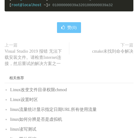
[
root@localhost 
~]
# 01000000039a3201000000039a32 
赞(
0
)
上一篇
下一篇
Visual Studio 2019 报错 无法下
cmake未找到命令解决
载安装文件。请检查Internet连
接，然后重试的解决方案之一
相关推荐
Linux改变文件目录权限chmod
Linux设置时区
linux流量统计显示指定日期URL所有使用流量
linux如何分辨是否是虚拟机
linux读写测试