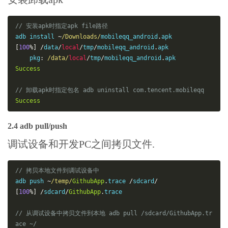
// 安装apk时指定apk file路径
adb install 
~
/Downloads/
mobileqq_android
.
[
100
%]
/
data
/
local
/
tmp
/
mobileqq_android
.
apk

    pkg
:
/data/
local
/
tmp
/
mobileqq_android
.
Success
// 卸载apk时指定包名 adb uninstall com.tencent.mobileqq
Success
2.4 adb pull/push
调试设备和开发PC之间拷贝文件.
// 拷贝本地文件到调试设备中
adb push 
~
/temp/
GithubApp
.
trace 
/
sdcard
/
[
100
%]
/
sdcard
/
GithubApp
.
trace

// 从调试设备中拷贝文件到本地 adb pull /sdcard/GithubApp.tr
ace ~/