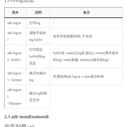
指令
说明
备注
adb logcat
打印log
/
adb logcat -
清除手机的
有些手机权限控制, 不支持.
c
log buffer
打印指定
adb logcat -
buffer有: main(主log区,默认), events(事件相关
buffer的log
b <buffer>
的log), radio(射频, telephony相关的log)
信息
adb logcat -
格式化输出
常用的用adb logcat -v time显示时间
v <format>
log
adb logcat -
输出log到指
f
定文件
<filename>
2.3 adb install/uninstall
安装卸载apk