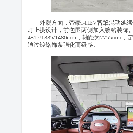
外观方面，帝豪i-HEV智擎混动
灯上挑设计，前包围两侧加入镀铬装饰
4815/1885/1480mm，轴距为27
通过镀铬饰条强化高级感。