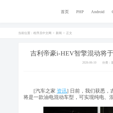
-
首页
PHP
Android
当前位置：
程序员中文网
>
新闻
>
正文
吉利帝豪i-HEV智擎混动将于6月
2026-06-10
分类：
[汽车之家
资讯
] 日前，我们获悉，
将是一款油电混动车型，可实现纯电、混联和