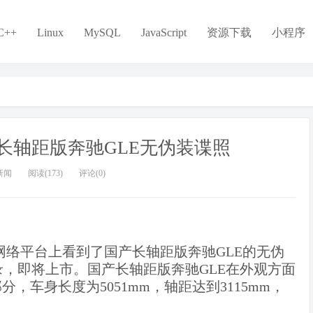
C++
Linux
MySQL
JavaScript
资源下载
小程序
国产长轴距版奔驰GLE无伪装谍照
新闻
阅读(173)
评论(0)
从网络平台上看到了国产长轴距版奔驰GLE的无伪
，即将上市。国产长轴距版奔驰GLE在外观方面
，车身长度为5051mm，轴距达到3115mm，
。