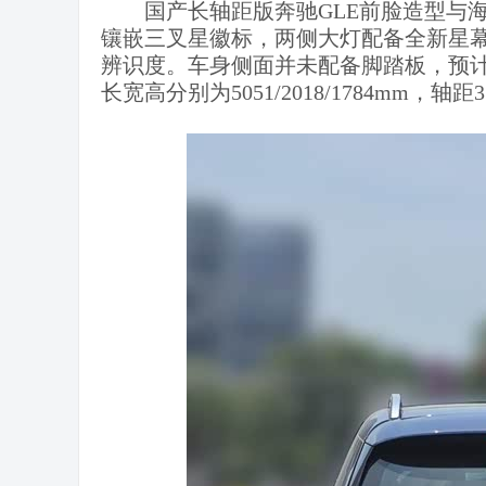
国产长轴距版奔驰GLE前脸造型与
镶嵌三叉星徽标，两侧大灯配备全新星幕
辨识度。车身侧面并未配备脚踏板，预
长宽高分别为5051/2018/1784mm，轴距3