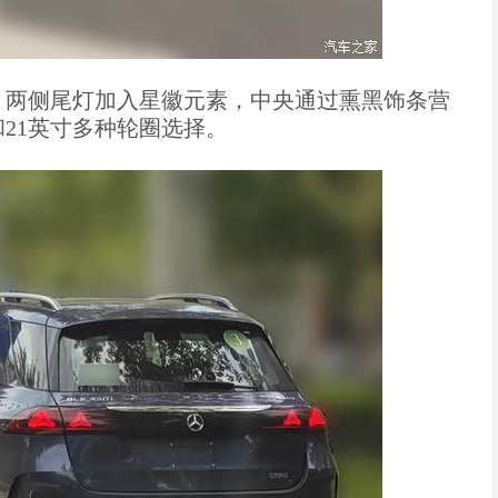
，两侧尾灯加入星徽元素，中央通过熏黑饰条营
21英寸多种轮圈选择。