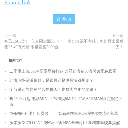
Source link
赞(
0
)
上一篇
下一篇
智己LS6上汽一亿台限定版上市
南北分治不内耗，奥迪挥出最狠
售23.49万元起 限量发售5000台
一刀！
相关推荐
二季度上市/800V高压平台打造 比亚迪海豹08海雾紫配色官图
红旗下场硬派越野，是跟风还是改写游戏规则？
字节跳动与赛豆的合作是否会走华为当年的老路？
售25.38万起 电动MINI JCW/电动MINI JCW ACEMAN限定配色上
市
“极限验证·出厂即赛级”——智新科技2026环塔技术交流会落幕
沃尔沃XC70 OTA 1.3升级上线 NPA全国可用 新增前车驶离提醒