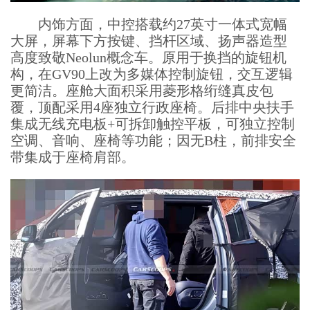
内饰方面，中控搭载约27英寸一体式宽幅
大屏，屏幕下方按键、挡杆区域、扬声器造型
高度致敬Neolun概念车。原用于换挡的旋钮机
构，在GV90上改为多媒体控制旋钮，交互逻辑
更简洁。座舱大面积采用菱形格绗缝真皮包
覆，顶配采用4座独立行政座椅。后排中央扶手
集成无线充电板+可拆卸触控平板，可独立控制
空调、音响、座椅等功能；因无B柱，前排安全
带集成于座椅肩部。