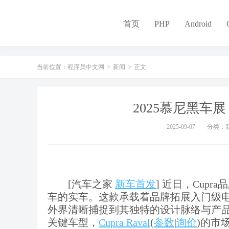
-
首页
PHP
Android
当前位置：
程序员中文网
>
新闻
>
正文
2025慕尼黑车展：
2025-09-07
分类：
[汽车之家
新车首发
] 近日，Cup
车的实车。这款承载着品牌拓展入门级
外界清晰捕捉到其独特的设计脉络与产品竞
关键车型，
Cupra Raval
(
参数
|
询价
)的市