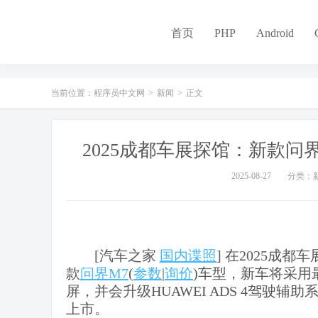
-
首页
PHP
Android
当前位置：
程序员中文网
>
新闻
>
正文
2025成都车展探馆：新款问
2025-08-27
分类：
[汽车之家
国内谍照
] 在2025成
款
问界M7
(
参数
|
询价
)车型，新车将采
屏，并会升级HUAWEI ADS 4驾驶
上市。