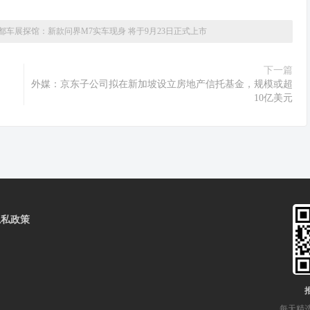
5成都车展探馆：新款问界M7实车现身 将于9月23日正式上市
下一篇
相
外媒：京东子公司拟在新加坡设立房地产信托基金，规模或超
10亿美元
隐私政策
每天精