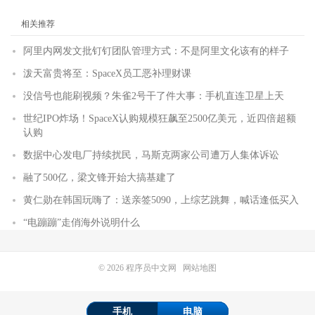
相关推荐
阿里内网发文批钉钉团队管理方式：不是阿里文化该有的样子
泼天富贵将至：SpaceX员工恶补理财课
没信号也能刷视频？朱雀2号干了件大事：手机直连卫星上天
世纪IPO炸场！SpaceX认购规模狂飙至2500亿美元，近四倍超额
认购
数据中心发电厂持续扰民，马斯克两家公司遭万人集体诉讼
融了500亿，梁文锋开始大搞基建了
黄仁勋在韩国玩嗨了：送亲签5090，上综艺跳舞，喊话逢低买入
“电蹦蹦”走俏海外说明什么
© 2026
程序员中文网
网站地图
手机
电脑