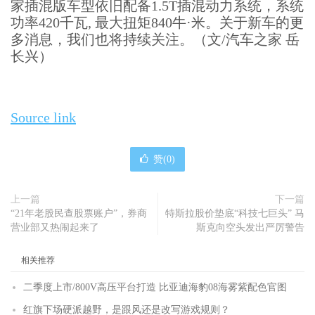
家插混版车型依旧配备1.5T插混动力系统，系统
功率420千瓦, 最大扭矩840牛·米。关于新车的更
多消息，我们也将持续关注。（文/汽车之家 岳
长兴）
Source link
赞(
0
)
上一篇
下一篇
“21年老股民查股票账户”，券商
特斯拉股价垫底“科技七巨头” 马
营业部又热闹起来了
斯克向空头发出严厉警告
相关推荐
二季度上市/800V高压平台打造 比亚迪海豹08海雾紫配色官图
红旗下场硬派越野，是跟风还是改写游戏规则？