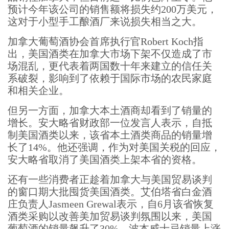
预计今年该公司的销售额将损失约200万美元，
这对于小型手工酿酒厂来说损失相当之大。
加拿大葡萄酒协会首席执行官Robert Koch指
出，美国酒类在加拿大市场下架不仅造成了市
场混乱，更代表着两国数十年来建立的信任关
系破裂，影响到了依赖于国际市场的农民家庭
和相关企业。
但另一方面，加拿大本土酒商却看到了销量的
增长。安大略省财政部一位发言人表示，自抵
制美国酒类以来，该省本土酒类商品的销量增
长了14%。他还强调，作为对美国关税的回应，
安大略省取消了美国酒类上架本省的资格。
还有一些消费者正趁着加拿大与美国贸易谈判
的窗口期大批囤货美国酒类。艾伯塔省白金酒
庄负责人Jasmeen Grewal表示，自6月该省恢复
酒类采购以改善美加贸易谈判氛围以来，美国
葡萄酒的销量飙升了30%，波本威士忌销量上涨