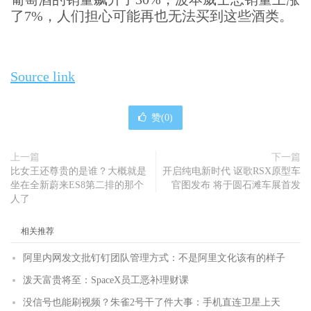
了7%，人们担心可能再也无法买到这些酒类。
Source link
赞(
0
)
上一篇
下一篇
比女王还尊贵的是谁？大概就是
开启纯电新时代 讴歌RSX原型车
坐在全新蔚来ES8第二排的那个
官图发布 将于圆石滩车展首发
人了
相关推荐
阿里内网发文批钉钉团队管理方式：不是阿里文化该有的样子
泼天富贵将至：SpaceX员工恶补理财课
没信号也能刷视频？朱雀2号干了件大事：手机直连卫星上天