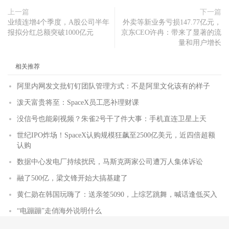
上一篇
下一篇
业绩连增4个季度，A股公司半年
外卖等新业务亏损147.77亿元，
报拟分红总额突破1000亿元
京东CEO许冉：带来了显著的流
量和用户增长
相关推荐
阿里内网发文批钉钉团队管理方式：不是阿里文化该有的样子
泼天富贵将至：SpaceX员工恶补理财课
没信号也能刷视频？朱雀2号干了件大事：手机直连卫星上天
世纪IPO炸场！SpaceX认购规模狂飙至2500亿美元，近四倍超额
认购
数据中心发电厂持续扰民，马斯克两家公司遭万人集体诉讼
融了500亿，梁文锋开始大搞基建了
黄仁勋在韩国玩嗨了：送亲签5090，上综艺跳舞，喊话逢低买入
“电蹦蹦”走俏海外说明什么