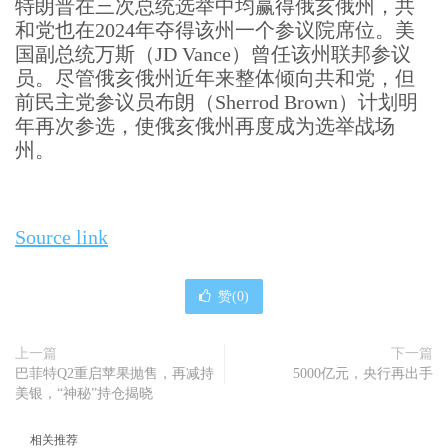
特朗普在三次总统选举中均赢得俄亥俄州，共
和党也在2024年夺得该州一个参议院席位。美
国副总统万斯（JD Vance）曾任该州联邦参议
员。尽管俄亥俄州近年来整体倾向共和党，但
前民主党参议员布朗（Sherrod Brown）计划明
年再次参选，使俄亥俄州再度成为选举战场
州。
Source link
赞(
0
)
上一篇
下一篇
巴菲特Q2重启苹果抛售，再减持
5000亿元，央行再出手
美银，“神秘”持仓揭晓
相关推荐