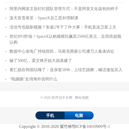
阿里内网发文批钉钉团队管理方式：不是阿里文化该有的样子
泼天富贵将至：SpaceX员工恶补理财课
没信号也能刷视频？朱雀2号干了件大事：手机直连卫星上天
世纪IPO炸场！SpaceX认购规模狂飙至2500亿美元，近四倍超额
认购
数据中心发电厂持续扰民，马斯克两家公司遭万人集体诉讼
融了500亿，梁文锋开始大搞基建了
黄仁勋在韩国玩嗨了：送亲签5090，上综艺跳舞，喊话逢低买入
“电蹦蹦”走俏海外说明什么
© 2026
程序员中文网
网站地图
手机
电脑
Copyright
©
2010-2020
紫竹林
鄂ICP备16010909号-1