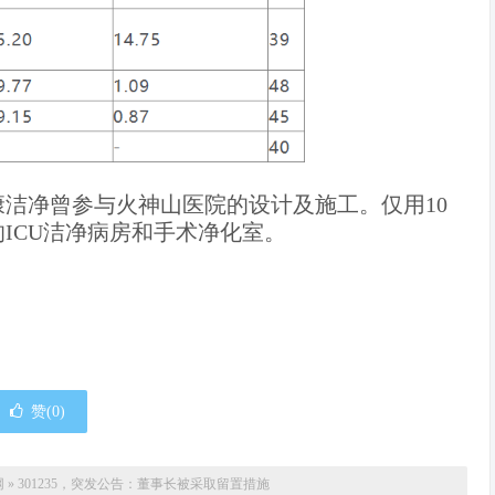
康洁净曾参与火神山医院的设计及施工。仅用10
ICU洁净病房和手术净化室。
赞(
0
)
网
»
301235，突发公告：董事长被采取留置措施