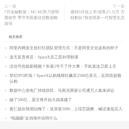
上一篇
下一篇
7月金融数据：M1-M2剪刀差明
最快9月份上市/或售25-32万 方
显收窄 季节等因素信贷数据略
程豹钛7将首搭新一代智慧生态
波动
相关推荐
阿里内网发文批钉钉团队管理方式：不是阿里文化该有的样子
泼天富贵将至：SpaceX员工恶补理财课
没信号也能刷视频？朱雀2号干了件大事：手机直连卫星上天
世纪IPO炸场！SpaceX认购规模狂飙至2500亿美元，近四倍超额
认购
数据中心发电厂持续扰民，马斯克两家公司遭万人集体诉讼
融了500亿，梁文锋开始大搞基建了
黄仁勋在韩国玩嗨了：送亲签5090，上综艺跳舞，喊话逢低买入
“电蹦蹦”走俏海外说明什么