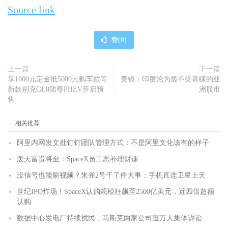
Source link
赞(
0
)
上一篇
下一篇
享1000元定金抵5000元购车款等
美银：印度沦为最不受青睐的亚
新款别克GL8陆尊PHEV开启预
洲股市
售
相关推荐
阿里内网发文批钉钉团队管理方式：不是阿里文化该有的样子
泼天富贵将至：SpaceX员工恶补理财课
没信号也能刷视频？朱雀2号干了件大事：手机直连卫星上天
世纪IPO炸场！SpaceX认购规模狂飙至2500亿美元，近四倍超额
认购
数据中心发电厂持续扰民，马斯克两家公司遭万人集体诉讼