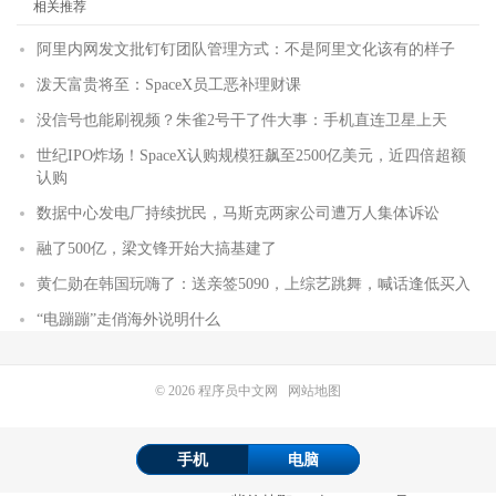
相关推荐
阿里内网发文批钉钉团队管理方式：不是阿里文化该有的样子
泼天富贵将至：SpaceX员工恶补理财课
没信号也能刷视频？朱雀2号干了件大事：手机直连卫星上天
世纪IPO炸场！SpaceX认购规模狂飙至2500亿美元，近四倍超额
认购
数据中心发电厂持续扰民，马斯克两家公司遭万人集体诉讼
融了500亿，梁文锋开始大搞基建了
黄仁勋在韩国玩嗨了：送亲签5090，上综艺跳舞，喊话逢低买入
“电蹦蹦”走俏海外说明什么
© 2026
程序员中文网
网站地图
手机
电脑