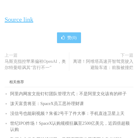
Source link
赞(
0
)
上一篇
下一篇
马斯克指控苹果偏袒OpenAI，奥
离谱！阿维塔高速开智驾竟驶入
尔特曼暗讽其“言行不一”
避险车道：前脸被撞烂
相关推荐
阿里内网发文批钉钉团队管理方式：不是阿里文化该有的样子
泼天富贵将至：SpaceX员工恶补理财课
没信号也能刷视频？朱雀2号干了件大事：手机直连卫星上天
世纪IPO炸场！SpaceX认购规模狂飙至2500亿美元，近四倍超额
认购