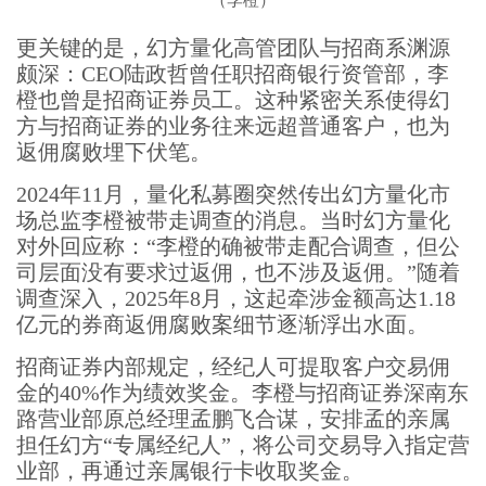
更关键的是，幻方量化高管团队与招商系渊源
颇深：CEO陆政哲曾任职招商银行资管部，李
橙也曾是招商证券员工。这种紧密关系使得幻
方与招商证券的业务往来远超普通客户，也为
返佣腐败埋下伏笔。
2024年11月，量化私募圈突然传出幻方量化市
场总监李橙被带走调查的消息。当时幻方量化
对外回应称：“李橙的确被带走配合调查，但公
司层面没有要求过返佣，也不涉及返佣。”随着
调查深入，2025年8月，这起牵涉金额高达1.18
亿元的券商返佣腐败案细节逐渐浮出水面。
招商证券内部规定，经纪人可提取客户交易佣
金的40%作为绩效奖金。李橙与招商证券深南东
路营业部原总经理孟鹏飞合谋，安排孟的亲属
担任幻方“专属经纪人”，将公司交易导入指定营
业部，再通过亲属银行卡收取奖金。