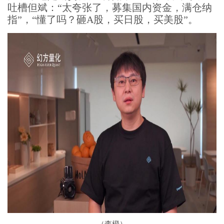
吐槽但斌：“太夸张了，募集国内资金，满仓纳
指”，“懂了吗？砸A股，买日股，买美股”。
（李橙）