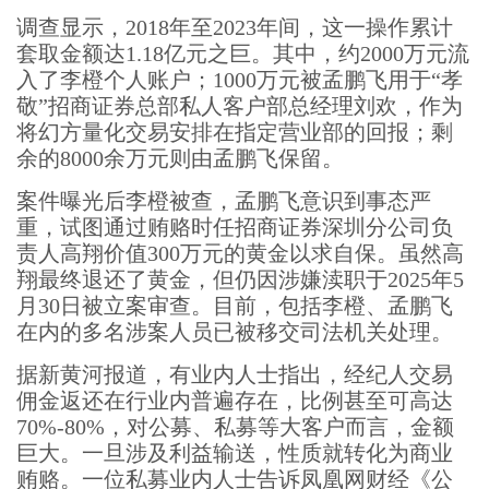
调查显示，2018年至2023年间，这一操作累计
套取金额达1.18亿元之巨。其中，约2000万元流
入了李橙个人账户；1000万元被孟鹏飞用于“孝
敬”招商证券总部私人客户部总经理刘欢，作为
将幻方量化交易安排在指定营业部的回报；剩
余的8000余万元则由孟鹏飞保留。
案件曝光后李橙被查，孟鹏飞意识到事态严
重，试图通过贿赂时任招商证券深圳分公司负
责人高翔价值300万元的黄金以求自保。虽然高
翔最终退还了黄金，但仍因涉嫌渎职于2025年5
月30日被立案审查。目前，包括李橙、孟鹏飞
在内的多名涉案人员已被移交司法机关处理。
据新黄河报道，有业内人士指出，经纪人交易
佣金返还在行业内普遍存在，比例甚至可高达
70%-80%，对公募、私募等大客户而言，金额
巨大。一旦涉及利益输送，性质就转化为商业
贿赂。一位私募业内人士告诉凤凰网财经《公