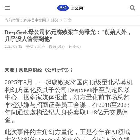
当前位置：
程序员中文网
>
经济
>
正文
DeepSeek母公司亿元腐败案主角曝光：“创始人外，
几乎没人管得到他”
2025-08-12
分类：经济
阅读(913)
评论(0)
来源丨凤凰网财经《公司研究院》
2025年8月，一起腐败案将国内顶级量化私募机
构幻方量化及其子公司DeepSeek推至舆论风暴
中心。据多家媒体报道，幻方量化前市场总监
李橙涉嫌与招商证券员工合谋，在2018至2023
年间通过虚构经纪人身份套取1.18亿元交易佣
金。
此次事件的主角幻方量化，正是今年在AI领域
大放异彩的DeepSeek的母公司。创始人梁文锋