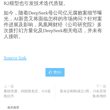
R2模型也引发技术迭代质疑。
如今，随着DeepSeek母公司亿元腐败案细节曝
光，AI新贵又将面临怎样的市场拷问？针对案
件进展及影响，凤凰网财经《公司研究院》多
次拨打幻方量化及DeepSeek相关电话，并未有
人接听。
Source link
赞(
0
)
上一篇
下一篇
重磅突袭，特朗普表态，A50直
新央企刚刚成立2周，19名高管
线拉升
集体增持
相关推荐