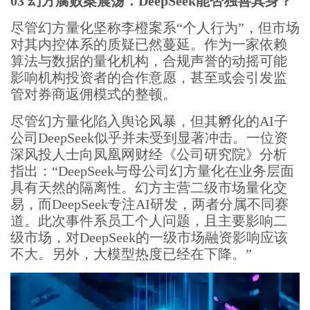
03 幻方腐败案震荡：DeepSeek能否独善其身？
尽管幻方量化坚称李橙案系“个人行为”，但市场
对其内控体系的质疑已然蔓延。作为一家依赖
算法与数据的量化机构，合规声誉的动摇可能
影响机构投资者的合作意愿，甚至或会引发监
管对券商返佣模式的整顿。
尽管幻方量化陷入舆论风暴，但其孵化的AI子
公司DeepSeek似乎并未受到显著冲击。一位资
深风投人士向凤凰网财经《公司研究院》分析
指出：“DeepSeek与母公司幻方量化在业务层面
具有天然的隔离性。幻方主营二级市场量化交
易，而DeepSeek专注AI研发，两者分属不同赛
道。此次事件系员工个人问题，且主要影响二
级市场，对DeepSeek的一级市场融资影响应该
不大。另外，大模型热度已经在下降。”