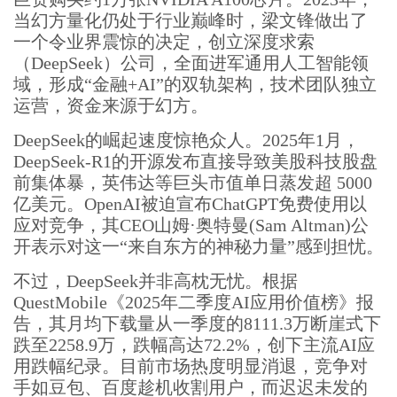
当幻方量化仍处于行业巅峰时，梁文锋做出了
一个令业界震惊的决定，创立深度求索
（DeepSeek）公司，全面进军通用人工智能领
域，形成“金融+AI”的双轨架构，技术团队独立
运营，资金来源于幻方。
DeepSeek的崛起速度惊艳众人。2025年1月，
DeepSeek-R1的开源发布直接导致美股科技股盘
前集体暴，英伟达等巨头市值单日蒸发超 5000
亿美元。OpenAI被迫宣布ChatGPT免费使用以
应对竞争，其CEO山姆·奥特曼(Sam Altman)公
开表示对这一“来自东方的神秘力量”感到担忧。
不过，DeepSeek并非高枕无忧。根据
QuestMobile《2025年二季度AI应用价值榜》报
告，其月均下载量从一季度的8111.3万断崖式下
跌至2258.9万，跌幅高达72.2%，创下主流AI应
用跌幅纪录。目前市场热度明显消退，竞争对
手如豆包、百度趁机收割用户，而迟迟未发的