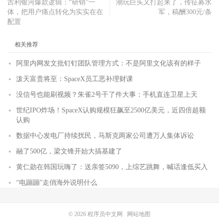
吉利银河爆款逻辑：“研销”一
潮玩巨头又打起来了，传征募水
体，把用户痛点转化为实实在在
军，稿酬300元/条
配置
相关推荐
阿里内网发文批钉钉团队管理方式：不是阿里文化该有的样子
泼天富贵将至：SpaceX员工恶补理财课
没信号也能刷视频？朱雀2号干了件大事：手机直连卫星上天
世纪IPO炸场！SpaceX认购规模狂飙至2500亿美元，近四倍超额
认购
数据中心发电厂持续扰民，马斯克两家公司遭万人集体诉讼
融了500亿，梁文锋开始大搞基建了
黄仁勋在韩国玩嗨了：送亲签5090，上综艺跳舞，喊话逢低买入
“电蹦蹦”走俏海外说明什么
© 2026
程序员中文网
网站地图