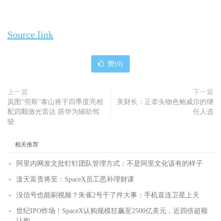
Source link
赞(
0
)
上一篇
下一篇
岚图“劳斯”泰山将于四季度亮相
美财长：正牵头物色鲍威尔的继
配四颗激光雷达 搭华为辅助驾
任人选
驶
相关推荐
阿里内网发文批钉钉团队管理方式：不是阿里文化该有的样子
泼天富贵将至：SpaceX员工恶补理财课
没信号也能刷视频？朱雀2号干了件大事：手机直连卫星上天
世纪IPO炸场！SpaceX认购规模狂飙至2500亿美元，近四倍超额
认购