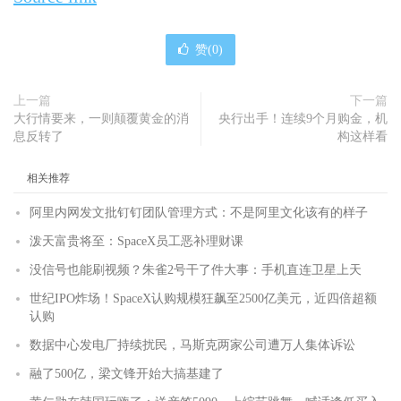
赞(
0
)
上一篇
下一篇
大行情要来，一则颠覆黄金的消
央行出手！连续9个月购金，机
息反转了
构这样看
相关推荐
阿里内网发文批钉钉团队管理方式：不是阿里文化该有的样子
泼天富贵将至：SpaceX员工恶补理财课
没信号也能刷视频？朱雀2号干了件大事：手机直连卫星上天
世纪IPO炸场！SpaceX认购规模狂飙至2500亿美元，近四倍超额
认购
数据中心发电厂持续扰民，马斯克两家公司遭万人集体诉讼
融了500亿，梁文锋开始大搞基建了