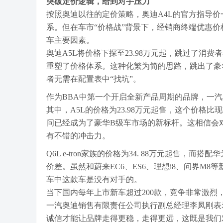
突破定价逻辑，给到对手压力
按照奥迪以往的定价策略，奥迪A4L的官方指导价
系。但在车市“价格战”背景下，经销商终端优惠
车主要因素。
奥迪A5L将价格下探至23.98万元起，跳过了
重塑了价格体系。这种化繁为简的思路，跳出了豪
者无需在配置表中“找坑”。
作为BBA中第一个开启全新产品周期的品牌，一
其中，A5L的价格为23.98万元起售，这个价格比
问已经成为了豪华B级车市场的新标杆。这相信会
有不错的冲击力。
Q6L e-tron家族的价格为34. 88万元起售，
价差。虽然和蔚来EC6、ES6、理想i8、问界M
车中这款车是没有对手的。
当下国内每年上市新车超过200款，竞争非常激
一汽奥迪销售有限责任公司执行副总经理李凤刚表
诚信才能让品牌走得更稳，走得更远，这既是我们