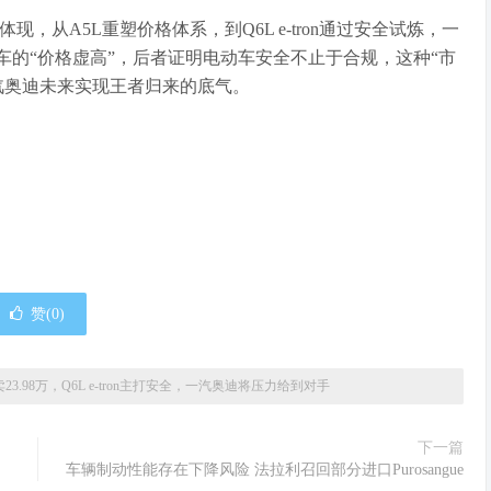
略的体现，从A5L重塑价格体系，到Q6L e-tron通过安全试炼，一
车的“价格虚高”，后者证明电动车安全不止于合规，这种“市
汽奥迪未来实现王者归来的底气。
赞(
0
)
卖23.98万，Q6L e-tron主打安全，一汽奥迪将压力给到对手
下一篇
车辆制动性能存在下降风险 法拉利召回部分进口Purosangue