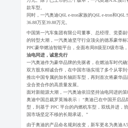
万元。除了已上市的三个版本，一汽奥迪A5L预计在今
款车型。
同时，一汽奥迪Q6L e-tron家族的Q6L e-tron和Q6L 
36.88万至39.88万元。
中国第一汽车集团有限公司董事、总经理、党委副
的转型大潮，一汽奥迪坚守行业顶尖的德系豪华标准
PPC豪华燃油智能平台，全面布局B级至D级市场
油电同进，诚意先行
一汽奥迪作为豪华品牌的先驱者，在燃油车时代确
双方股东精诚合作，在中国市场实现了多个从零到
推出中国专属的加长轴距车型，再到首次将豪华品
业合资合作的高质量发展。
面对新能源大潮，一汽奥迪依旧坚持油电同进的策
奥迪中国总裁罗英瀚表示： “奥迪已在中国开启品牌
型，到基于 PPC 平台的内燃机⻋型，双线并进
国市场坚定不移的⻓期承诺。”
由于奥迪的产品命名规则改变，新车更名为奥迪A5