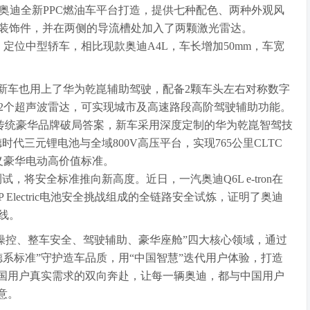
该车基于奥迪全新PPC燃油车平台打造，提供七种配色、两种外观风
装饰件，并在两侧的导流槽处加入了两颗激光雷达。
69mm，定位中型轿车，相比现款奥迪A4L，车长增加50mm，车宽
，新车也用上了华为乾崑辅助驾驶，配备2颗车头左右对称数字
12个超声波雷达，可实现城市及高速路段高阶驾驶辅助功能。
架构出了传统豪华品牌破局答案，新车采用深度定制的华为乾崑智驾技
时代三元锂电池与全域800V高压平台，实现765公里CLTC
定义豪华电动高价值标准。
，将安全标准推向新高度。近日，一汽奥迪Q6L e-tron在
OP Electric电池安全挑战组成的全链路安全试炼，证明了奥迪
线。
定“底盘操控、整车安全、驾驶辅助、豪华座舱”四大核心领域，通过
系标准”守护造车品质，用“中国智慧”迭代用户体验，打造
中国用户真实需求的双向奔赴，让每一辆奥迪，都与中国用户
意。