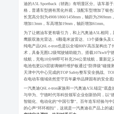
迪的A5L Sportback（轿跑）有明显区分。
格，普通车型拥有黑化外观，顶配车型增加了银色
长宽高分别为4908/1860/1458mm，轴距为29
增加13mm，车高增加19mm，轴距增加61mm。
为了让燃油车更有吸引力，和上汽奥迪A5L相同
鹰眼双激光雷达、6颗毫米波雷达、13个摄像头及
纯电产品Q6L e-tron也是以全域800V高压
术，具备无图L2级驾驶辅助能力。搭载107kwh宁德
续航，充电10分钟即可补充294公里续航，重新
电池包更以9层玻璃钢纤维护板通过“防弹级”碰撞测试
天津中汽中心完成的TOP Safety整车安全挑战、T
在电动车领域依然坚守百年豪华品牌固有的安全底
一汽奥迪Q6L e-tron家族和一汽奥迪A5L锚
与华为、宁德时代等科技领军企业创新协同，以“德
智能化、电动化的“中国引擎”。百年造车经验与
的心声“环环相扣”，这就是一汽奥迪在产品上的诚