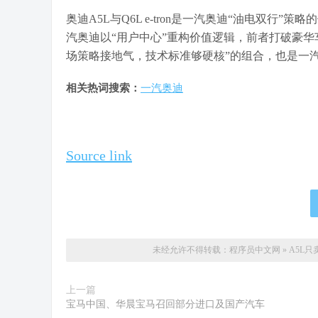
奥迪A5L与Q6L e-tron是一汽奥迪“油电双行”策
汽奥迪以“用户中心”重构价值逻辑，前者打破豪华
场策略接地气，技术标准够硬核”的组合，也是一
相关热词搜索：
一汽奥迪
Source link
未经允许不得转载：
程序员中文网
»
A5L只
上一篇
宝马中国、华晨宝马召回部分进口及国产汽车