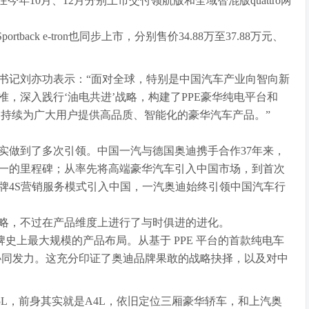
年10月、12月分别上市交付领航版和全域智混版quattro两
Sportback e-tron也同步上市，分别售价34.88万至37.88万元、
书记刘亦功表示：“面对全球，特别是中国汽车产业向智向新
，深入践行‘油电共进’战略，构建了PPE豪华纯电平台和
，持续为广大用户提供高品质、智能化的豪华汽车产品。”
实做到了多次引领。中国一汽与德国奥迪携手合作37年来，
一的里程碑；从率先将高端豪华汽车引入中国市场，到首次
牌4S营销服务模式引入中国，一汽奥迪始终引领中国汽车行
略，不过在产品维度上进行了与时俱进的进化。
史上最⼤规模的产品布局。从基于 PPE 平台的⾸款纯电⻋
，协同发⼒。这充分印证了奥迪品牌果敢的战略抉择，以及对中
L，前身其实就是A4L，依旧定位三厢豪华轿车，和上汽奥