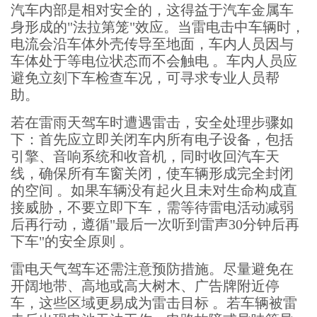
汽车内部是相对安全的，这得益于汽车金属车
身形成的"法拉第笼"效应。当雷电击中车辆时，
电流会沿车体外壳传导至地面，车内人员因与
车体处于等电位状态而不会触电 。车内人员应
避免立刻下车检查车况，可寻求专业人员帮
助。
若在雷雨天驾车时遭遇雷击，安全处理步骤如
下：首先应立即关闭车内所有电子设备，包括
引擎、音响系统和收音机，同时收回汽车天
线，确保所有车窗关闭，使车辆形成完全封闭
的空间 。如果车辆没有起火且未对生命构成直
接威胁，不要立即下车，需等待雷电活动减弱
后再行动，遵循"最后一次听到雷声30分钟后再
下车"的安全原则 。
雷电天气驾车还需注意预防措施。尽量避免在
开阔地带、高地或高大树木、广告牌附近停
车，这些区域更易成为雷击目标 。若车辆被雷