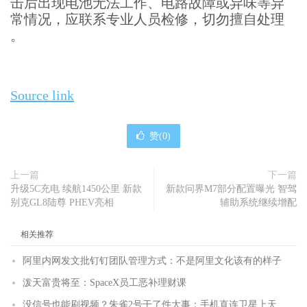
击后出现电池无法工作、电路故障或异味等异
常情况，应联系专业人员检修，切勿擅自处理
。
Source link
赞(
0
)
上一篇
下一篇
升级5C充电 续航1450公里 新款
新款问界M7部分配置曝光 智驾
别克GL8陆尊 PHEV亮相
辅助系统继续增配
相关推荐
阿里内网发文批钉钉团队管理方式：不是阿里文化该有的样子
泼天富贵将至：SpaceX员工恶补理财课
没信号也能刷视频？朱雀2号干了件大事：手机直连卫星上天