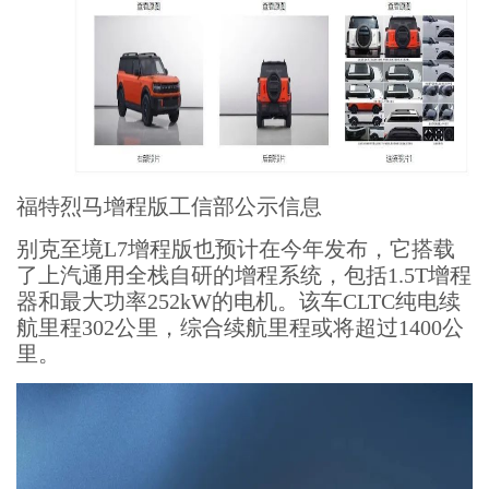
福特烈马增程版工信部公示信息
别克至境L7增程版也预计在今年发布，它搭载
了上汽通用全栈自研的增程系统，包括1.5T增程
器和最大功率252kW的电机。该车CLTC纯电续
航里程302公里，综合续航里程或将超过1400公
里。