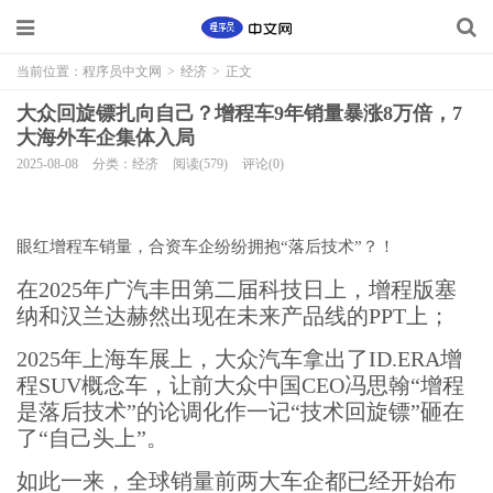
当前位置：
程序员中文网
>
经济
>
正文
大众回旋镖扎向自己？增程车9年销量暴涨8万倍，7
大海外车企集体入局
2025-08-08
分类：经济
阅读(579)
评论(0)
眼红增程车销量，合资车企纷纷拥抱“落后技术”？！
在2025年广汽丰田第二届科技日上，增程版塞
纳和汉兰达赫然出现在未来产品线的PPT上；
2025年上海车展上，大众汽车拿出了ID.ERA增
程SUV概念车，让前大众中国CEO冯思翰“增程
是落后技术”的论调化作一记“技术回旋镖”砸在
了“自己头上”。
如此一来，全球销量前两大车企都已经开始布