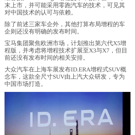
末上市，并可能采用零跑汽车的技术，可见其
对中国技术的认可与依赖。
除了前述三家车企外，其他打算布局增程的车
企则还没有明确的发布时间。
宝马集团聚焦欧洲市场，计划推出第六代X5增
程版，并考虑将增程技术扩展至X3与X7，但目
前还没有发布时间的相关安排。
大众汽车在上海车展发布ID.ERA增程式SUV概
念车，这款全尺寸SUV由上汽大众研发，专为
中国市场打造。