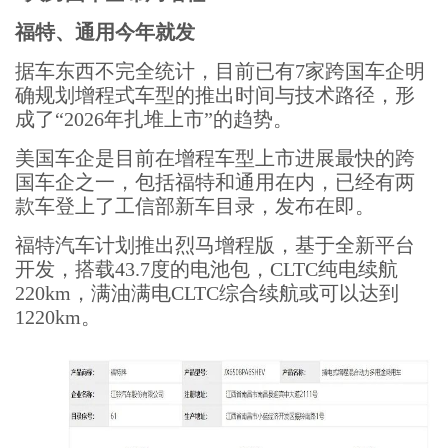
福特、通用今年就发
据车东西不完全统计，目前已有7家跨国车企明
确规划增程式车型的推出时间与技术路径，形
成了“2026年扎堆上市”的趋势。
美国车企是目前在增程车型上市进展最快的跨
国车企之一，包括福特和通用在内，已经有两
款车登上了工信部新车目录，发布在即。
福特汽车计划推出烈马增程版，基于全新平台
开发，搭载43.7度的电池包，CLTC纯电续航
220km，满油满电CLTC综合续航或可以达到
1220km。