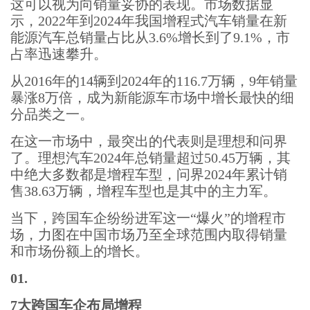
这可以视为向销量妥协的表现。市场数据显
示，2022年到2024年我国增程式汽车销量在新
能源汽车总销量占比从3.6%增长到了9.1%，市
占率迅速攀升。
从2016年的14辆到2024年的116.7万辆，9年销量
暴涨8万倍，成为新能源车市场中增长最快的细
分品类之一。
在这一市场中，最突出的代表则是理想和问界
了。理想汽车2024年总销量超过50.45万辆，其
中绝大多数都是增程车型，问界2024年累计销
售38.63万辆，增程车型也是其中的主力军。
当下，跨国车企纷纷进军这一“爆火”的增程市
场，力图在中国市场乃至全球范围内取得销量
和市场份额上的增长。
01.
7大跨国车企布局增程