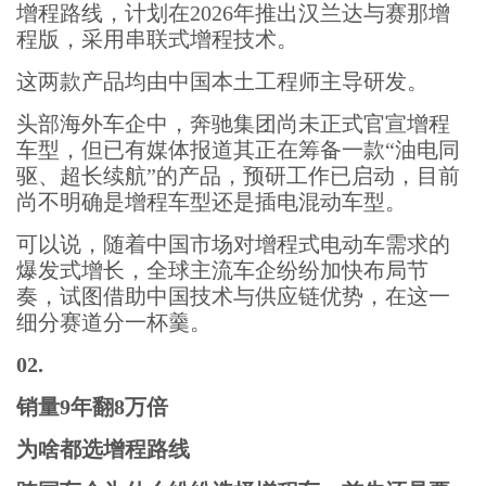
增程路线，计划在2026年推出汉兰达与赛那增
程版，采用串联式增程技术。
这两款产品均由中国本土工程师主导研发。
头部海外车企中，奔驰集团尚未正式官宣增程
车型，但已有媒体报道其正在筹备一款“油电同
驱、超长续航”的产品，预研工作已启动，目前
尚不明确是增程车型还是插电混动车型。
可以说，随着中国市场对增程式电动车需求的
爆发式增长，全球主流车企纷纷加快布局节
奏，试图借助中国技术与供应链优势，在这一
细分赛道分一杯羹。
02.
销量9年翻8万倍
为啥都选增程路线