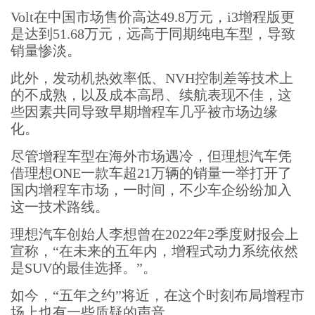
Volt在中国市场售价高达49.8万元，i3增程版更
是达到51.68万元，远高于同期纯电车型，导致
销量惨淡。
此外，发动机热效率低、NVH控制差等技术上
的不成熟，以及成本高昂、续航表现不佳，这
些因素共同导致早期增程车几乎被市场边缘
化。
尽管增程车型在海外市场遇冷，但理想汽车凭
借理想ONE一款车超21万辆的销量一举打开了
国内增程车市场，一时间，不少车企纷纷加入
这一技术路线。
理想汽车创始人李想曾在2022年2季度财报会上
宣称，“在未来的五年内，增程式动力系统依然
是SUV的最佳选择。”。
如今，“五年之约”将近，在这个时刻布局增程市
场上也有一些质疑的声音。