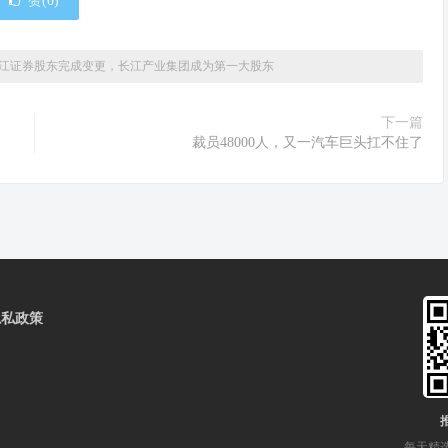
赞(
0
)
江证券股东完成变更，长江产业集团成为第一大股东
下一篇
裁员48000人，又一汽车巨头扛不住了
隐私政策
每天精