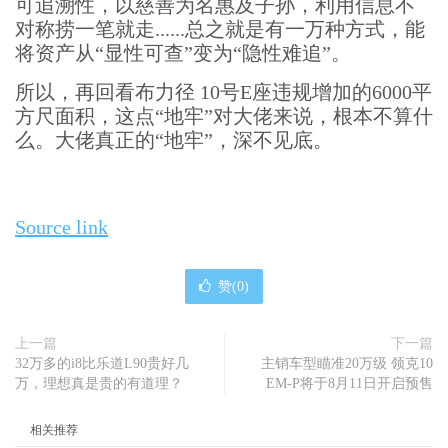
可追溯性，以慈善为名惠及子孙，利用信息不
对称捞一笔就走......总之就是有一万种方式，能
将资产从“显性可查”变为“隐性难追”。
所以，再回看布力径 10号E座违规增加的6000平
方尺面积，这点“地牢”对大佬来说，根本不算什
么。大佬真正的“地牢”，深不见底。
Source link
赞(
0
)
上一篇
下一篇
32万多的i8比乐道L90贵好几
主销车型瞄准20万级 领克10
万，理想真是贵的有道理？
EM-P将于8月11日开启预售
相关推荐