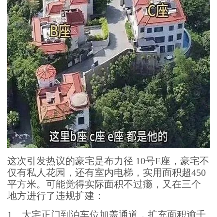
这次引发热议的豪宅是布力径 10号E座，豪宅不
仅有私人花园，还有室内电梯，实用面积超450
平方米。可能觉得实际面积不过瘾，又在三个
地方进行了违规扩建：
1、大宅正门到泊车位加盖通道，扩充面积逾千