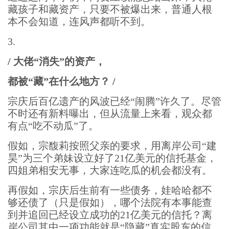
藏孩子和藏资产，只要不被爆出来，普通人根
本不会知道，连风声都听不到。
3.
/ 大佬“消失”的资产，
都被“藏”在什么地方？ /
宗庆后百亿遗产的风波已经“闹腾”许久了。尽管
不时还有新料曝出，但从流量上来看，观众都
有点“吃不动瓜”了。
假如，宗馥莉按照父亲的要求，用离岸公司“建
昊”为三个弟妹设立好了21亿美元的信托基金，
四姐弟相安无事，大家连吃瓜的机会都没有。
再假如，宗庆后生前有一些债务，娃哈哈都不
够还债了（只是假如），哪个法院有本事能查
到并追回已经设立成功的21亿美元的信托？离
岸公司其中一项功能就是“隐藏”真实股东的信