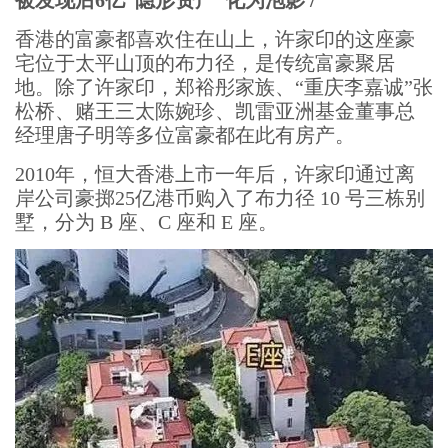
被发现后6亿“隐形资产”化为泡影 /
香港的富豪都喜欢住在山上，许家印的这座豪
宅位于太平山顶的布力径，是传统富豪聚居
地。除了许家印，郑裕彤家族、“重庆李嘉诚”张
松桥、赌王三太陈婉珍、凯雷亚洲基金董事总
经理唐子明等多位富豪都在此有房产。
2010年，恒大香港上市一年后，许家印通过离
岸公司豪掷25亿港币购入了布力径 10 号三栋别
墅，分为 B 座、C 座和 E 座。