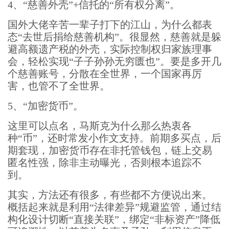
4、“慈善外壳”+信托的“所有权分离”。
国外大佬辛苦一辈子打下的江山，为什么都表
态“去世后捐给慈善机构”。很显然，慈善就是躲
避高额遗产税的外壳，实际控制权归家族理事
会，轻松实现“子子孙孙无穷匮也”。要是多开几
个慈善账号，分散在全世界，一个国家再厉
害，也管不了全世界。
5、“加密货币”。
这里可以点名，马斯克为什么那么热衷各
种“币”，还时常发小作文支持。前期多买点，后
期套现，加密货币存在非托管钱包，链上交易
匿名性强，除非主动曝光，否则根本追踪不
到。
其实，方法还有很多，有些都不方便说出来。
概括起来就是利用“法律差异”规避监管，通过结
构化设计切断“直接关联”，绑定“非标资产”降低