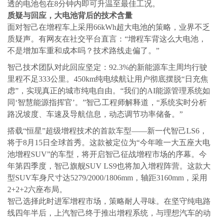
透的电池包在8分钟内即可升温至最佳工况。
质疑与回应，大电池背后的技术含量
面对智己在增程车上采用66kWh超大电池的策略，业界不乏
质疑声。有网友在社交平台直言：“增程车背这么大电池，
不是增加车重和成本吗？技术路线走偏了。”
智己技术团队对此回应坚定：92.3%的新能源车主周均行驶
里程不足333公里。450km纯电续航让用户彻底摆脱“日充焦
虑”，实现真正的城市纯电自由。“我们的AI能源管理系统如
同‘智慧能源指挥官’。”智己工程师解释道，“系统实时分析
路况坡度、车速及导航信息，动态调节功率储备。”
搭载“恒星”超级增程技术的首款车型——新一代智己LS6，
将于8月15日全球首秀。这款被定位为“今年唯一大五座大电
池增程SUV”的车型，将开启智己征战增程市场的序幕。今
年第四季度，智己旗舰SUV LS9也将加入增程阵营。这款大
型SUV车身尺寸达5279/2000/1806mm，轴距3160mm，采用
2+2+2六座布局。
智己选择此时进军增程市场，策略耐人寻味。在坚守纯电路
线四年半后，上汽智己终于推出增程系统，与理想汽车的动