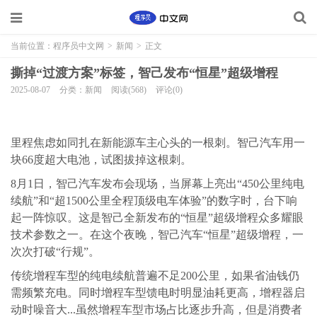
当前位置：
程序员中文网
>
新闻
>
正文
撕掉“过渡方案”标签，智己发布“恒星”超级增程
2025-08-07
分类：新闻
阅读(568)
评论(0)
里程焦虑如同扎在新能源车主心头的一根刺。智己汽车用一
块66度超大电池，试图拔掉这根刺。
8月1日，智己汽车发布会现场，当屏幕上亮出“450公里纯电
续航”和“超1500公里全程顶级电车体验”的数字时，台下响
起一阵惊叹。这是智己全新发布的“恒星”超级增程众多耀眼
技术参数之一。在这个夜晚，智己汽车“恒星”超级增程，一
次次打破“行规”。
传统增程车型的纯电续航普遍不足200公里，如果省油钱仍
需频繁充电。同时增程车型馈电时明显油耗更高，增程器启
动时噪音大...虽然增程车型市场占比逐步升高，但是消费者