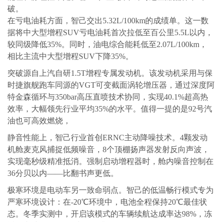
破。
在亏电油耗方面，智己交出5.32L/100km的成绩单。这一数
据将中大型增程SUV亏电油耗首次拉低至百公里5.5L以内，
较同级降低35%。同时，油电综合能耗低至2.07L/100km，
相比主流中大型增程SUV下降35%。
突破源自上汽自研1.5T增程专属发动机。该发动机采用与保
时捷旗舰跑车同源的VGT可变截面涡轮增压器，通过深度阿
特金森循环与350bar高压直喷技术协同，实现40.1%超高热
效率，大幅领先行业平均35%的水平。值得一提的是92号汽
油也可高效燃烧，
静音性能上，智己行业首创ERNC主动降噪技术。4颗发动
机舱麦克风捕捉低频噪音，8个顶棚扬声器发射反向声波，
实现毫秒级精准抵消。强制启动增程器时，舱内噪音控制在
36分贝以内——比翻书声更低。
极寒环境是电动车另一致命弱点。智己的低温畅行模式专为
严寒环境设计：在-20℃环境中，电池全程保持20℃最佳状
态。冬季实测中，开启该模式的车辆续航达成率达98%，冻