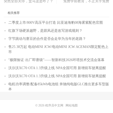
突然全部关停，盒马这是咋了？
免费学前教育，不止关乎免费
相关推荐
二季度上市/800V高压平台打造 比亚迪海豹08海雾紫配色官图
红旗下场硬派越野，是跟风还是改写游戏规则？
字节跳动与赛豆的合作是否会走华为当年的老路？
售25.38万起 电动MINI JCW/电动MINI JCW ACEMAN限定配色上
市
“极限验证·出厂即赛级”——智新科技2026环塔技术交流会落幕
沃尔沃XC70 OTA 1.3升级上线 NPA全国可用 新增前车驶离提醒
沃尔沃XC70 OTA 1.3升级上线 NPA全国可用 新增前车驶离提醒
电机功率调整/配备85kWh电池组 奔驰纯电版GLC推出更多车型版
本
© 2026
程序员中文网
网站地图