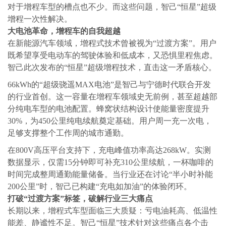
对于增程车型的槽点也不少。而这些问题，智己“恒星”超级
增程一次性解决。
大电池革命，增程车的自我超越
在新能源汽车领域，增程式技术曾被视为“过渡方案”。用户
既希望享受电动车的驾驶体验和低成本，又恐惧里程焦虑。
智己此次发布的“恒星”超级增程技术，直击这一矛盾核心。
66kWh的“超级骁遥MAX电池”是智己与宁德时代联合开发
的行业首创。这一容量在增程车领域史无前例，甚至超越部
分纯电车型的电池配置。蜂窝状结构设计使能量密度提升
30%，为450公里纯电续航奠定基础。用户周一充一次电，
足够支撑整个工作周的城市通勤。
在800V高压平台支持下，充电峰值功率高达268kW。实测
数据显示，仅需15分钟即可补充310公里续航，一杯咖啡的
时间完成整周通勤能量储备。当行业还在讨论“半小时补能
200公里”时，智己已构建“充电如加油”的体验闭环。
打破“过渡方案”标签，破解行业三大痛点
长期以来，增程式车型面临三大质疑：亏电油耗高、低温性
能差、静谧性不足。智己“恒星”技术针对这些痛点各个击