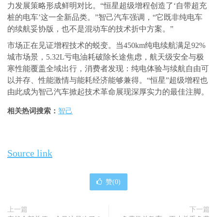
力发展策略形成鲜明对比。“恒星超级增程创造了‘自带超充
桩的电车’这一全新品类。”智己汽车强调，“它既非纯电车
的续航妥协版，也不是混动车的技术折中方案。”
市场正在见证增程技术的蜕变。当450km纯电续航满足92%
城市场景，5.32L亏电油耗破除长途焦虑，航天级安全与极
寒性能覆盖全域出行，消费者发现：纯电体验与续航自由可
以并存、性能激情与能耗经济能够兼得。“恒星”超级增程也
由此成为智己汽车掀起技术革命展现深厚实力的最佳注脚。
相关热词搜索：
智己
Source link
赞(
0
)
上一篇
下一篇