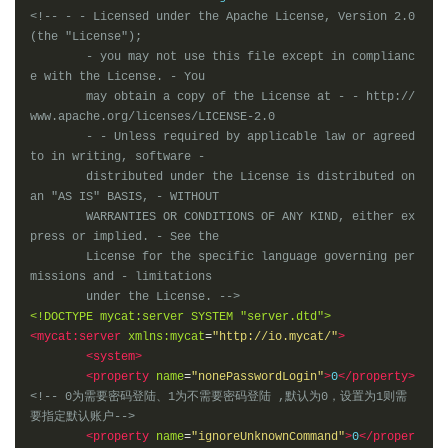
<!-- - - Licensed under the Apache License, Version 2.0 
(the "License"); 

	- you may not use this file except in complianc
e with the License. - You 

	may obtain a copy of the License at - - http://
www.apache.org/licenses/LICENSE-2.0 

	- - Unless required by applicable law or agreed 
to in writing, software - 

	distributed under the License is distributed on 
an "AS IS" BASIS, - WITHOUT 

	WARRANTIES OR CONDITIONS OF ANY KIND, either ex
press or implied. - See the 

	License for the specific language governing per
missions and - limitations 

	under the License. -->
<!DOCTYPE mycat:server SYSTEM "server.dtd">
<mycat:server
xmlns:mycat
=
"http://io.mycat/"
>
<system>
<property
name
=
"nonePasswordLogin"
>
0
</property>
<!-- 0为需要密码登陆、1为不需要密码登陆 ,默认为0，设置为1则需
要指定默认账户-->
<property
name
=
"ignoreUnknownCommand"
>
0
</proper