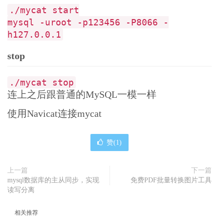
			<property name="bindIp">0.0.0.0
./mycat start
</property>

mysql -uroot -p123456 -P8066 -
			<property name="dataNodeIdleChe
ckPeriod">300000</property> 5 * 60 * 1000L; //连接空闲检
h127.0.0.1
查

			<property name="frontWriteQueue
stop
Size">4096</property> <property name="processors">32</p
roperty> -->
./mycat stop
<!--分布式事务开关，0为不过滤分布式事务，1为
过滤分布式事务（如果分布式事务内只涉及全局表，则不过滤），2为不
连上之后跟普通的MySQL一模一样
过滤分布式事务,但是记录分布式事务日志-->
<property
name
=
"handleDistributedTransa
使用Navicat连接mycat
ctions"
>
0
</property>
<!--

赞(
1
)
			off heap for merge/order/group/
limit      1开启   0关闭

		-->
上一篇
下一篇
<property
name
=
"useOffHeapForMerge"
>
0
</
mysql数据库的主从同步，实现
免费PDF批量转换图片工具
property>
读写分离
<!--

相关推荐
			单位为m
