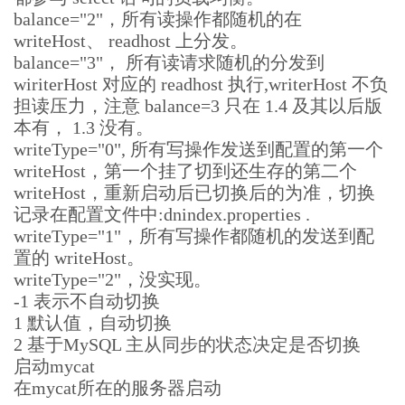
e"
>
0
</property>
balance="2"，所有读操作都随机的在
<!--默认是65535 64K 用于sql解析时最大文本长
writeHost、 readhost 上分发。
度 -->
balance="3"， 所有读请求随机的分发到
<!--<property name="maxStringLiteralLen
wiriterHost 对应的 readhost 执行,writerHost 不负
gth">65535</property>-->
担读压力，注意 balance=3 只在 1.4 及其以后版
<!--<property name="sequenceHandlerTyp
e">0</property>-->
本有， 1.3 没有。
<!--<property name="backSocketNoDelay">
writeType="0", 所有写操作发送到配置的第一个
1</property>-->
writeHost，第一个挂了切到还生存的第二个
<!--<property name="frontSocketNoDela
writeHost，重新启动后已切换后的为准，切换
y">1</property>-->
记录在配置文件中:dnindex.properties .
<!--<property name="processorExecutor">
16</property>-->
writeType="1"，所有写操作都随机的发送到配
<!--

置的 writeHost。
			<property name="serverPort">806
writeType="2"，没实现。
6</property>

-1 表示不自动切换
			<property name="managerPort">90
1 默认值，自动切换
66</property>

			<property name="idleTimeout">30
2 基于MySQL 主从同步的状态决定是否切换
0000</property>

启动mycat
			<property name="authTimeout">15
在mycat所在的服务器启动
000</property>
