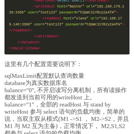
<property
name
=
"sequnceHandlerPattern"
>
(?:(\s*n
<heartbeat>
select user()
</heartbeat>
ext\s+value\s+for\s*MYCATSEQ_(\w+))(,|\)|\s)*)+
</proper
<writeHost
host
=
"master"
url
=
"192.168.179.1
ty>
39:3306"
user
=
"test123"
password
=
"h3pWc3iYRzy2a4fA"
>
<property
name
=
"subqueryRelationshipCheck"
>
fals
<readHost
host
=
"slave"
url
=
"192.168.17
e
</property>
<!-- 子查询中存在关联查询的情况下,检查关联字段中
9.140:3306"
user
=
"test123"
password
=
"h3pWc3iYRzy2a4fA"
>
是否有分片字段 .默认 false -->
</readHost>
<property
name
=
"sequenceHanlderClass"
>
io.mycat.
</writeHost>
route.sequence.handler.HttpIncrSequenceHandler
</propert
</dataHost>
y>
</mycat:schema>
<!--  <property name="useCompression">1</property
>-->
<!--1为开启mysql压缩协议-->
这里有几个配置需要说明下：
<!--  <property name="fakeMySQLVersion">5.6.20
</property>-->
<!--设置模拟的MySQL版本号-->
sqlMaxLimit配置默认查询数量
<!-- <property name="processorBufferChunk">4096
database为真实数据库名
0</property> -->
balance="0", 不开启读写分离机制，所有读操作
<!-- 

都发送到当前可用的writeHost 上。
	<property name="processors">1</property> 

	<property name="processorExecutor">32</property
balance="1"，全部的 readHost 与 stand by
> 

writeHost 参与 select 语句的负载均衡，简单的
	 -->
说，当双主双从模式(M1 ->S1 ， M2->S2，并且
<!--默认为type 0: DirectByteBufferPool | type 1 
M1 与 M2 互为主备)，正常情况下， M2,S1,S2
ByteBufferArena | type 2 NettyBufferPool -->
都参与 select 语句的负载均衡。
<property
name
=
"processorBufferPoolTyp