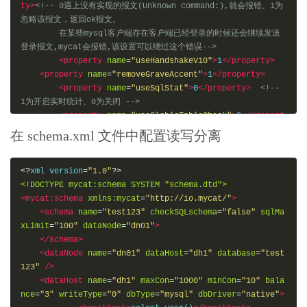
ty>
<!-- 0遇上没有实现的报文(Unknown command:),就会报错、1为
忽略该报文，返回ok报文。

	在某些mysql客户端存在客户端已经登录的时候还会继续发送
登录报文,mycat会报错,该设置可以绕过这个错误-->
<property
name
=
"useHandshakeV10"
>
1
</property>
<property
name
=
"removeGraveAccent"
>
1
</property>
<property
name
=
"useSqlStat"
>
0
</property>
<!-- 
1为开启实时统计、0为关闭 -->
<property
name
=
"useGlobleTableCheck"
>
0
</propert
y>
<!-- 1为开启全加班一致性检测、0为关闭 -->
在 schema.xml 文件中配置读写分离
<property
name
=
"sqlExecuteTimeout"
>
300
</propert
y>
<!-- SQL 执行超时 单位:秒-->
<property
name
=
"sequenceHandlerType"
>
1
<?
xml version
=
"1.0"
?>
</property>
<!DOCTYPE mycat:schema SYSTEM "schema.dtd">
<!--<property name="sequnceHandlerPattern">(?:
<mycat:schema
xmlns:mycat
=
"http://io.mycat/"
>
(\s*next\s+value\s+for\s*MYCATSEQ_(\w+))(,|\)|\s)*)+</p
<schema
name
=
"test123"
checkSQLschema
=
"false"
sqlMa
roperty>

xLimit
=
"100"
dataNode
=
"dn01"
>
	INSERT INTO `travelrecord` (`id`,user_id) VALUE
</schema>
S ('next value for MYCATSEQ_GLOBAL',"xxx");

<dataNode
name
=
"dn01"
dataHost
=
"dh1"
database
=
"test
	-->
123"
/>
<!--必须带有MYCATSEQ_或者 mycatseq_进入序列匹配流程 
<dataHost
name
=
"dh1"
maxCon
=
"1000"
minCon
=
"10"
bala
注意MYCATSEQ_有空格的情况-->
nce
=
"3"
writeType
=
"0"
dbType
=
"mysql"
dbDriver
=
"native"
>