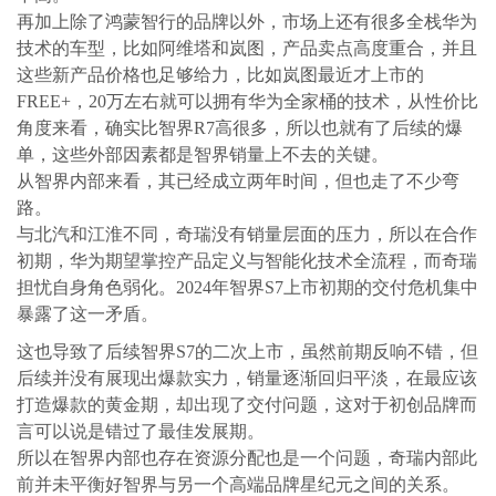
再加上除了鸿蒙智行的品牌以外，市场上还有很多全栈华为
技术的车型，比如阿维塔和岚图，产品卖点高度重合，并且
这些新产品价格也足够给力，比如岚图最近才上市的
FREE+，20万左右就可以拥有华为全家桶的技术，从性价比
角度来看，确实比智界R7高很多，所以也就有了后续的爆
单，这些外部因素都是智界销量上不去的关键。
从智界内部来看，其已经成立两年时间，但也走了不少弯
路。
与北汽和江淮不同，奇瑞没有销量层面的压力，所以在合作
初期，华为期望掌控产品定义与智能化技术全流程，而奇瑞
担忧自身角色弱化。2024年智界S7上市初期的交付危机集中
暴露了这一矛盾。
这也导致了后续智界S7的二次上市，虽然前期反响不错，但
后续并没有展现出爆款实力，销量逐渐回归平淡，在最应该
打造爆款的黄金期，却出现了交付问题，这对于初创品牌而
言可以说是错过了最佳发展期。
所以在智界内部也存在资源分配也是一个问题，奇瑞内部此
前并未平衡好智界与另一个高端品牌星纪元之间的关系。