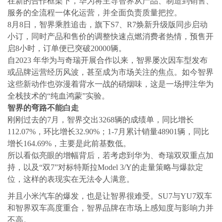
在新的合作框架下，华为将主导智界从产品、制造到销售、
服务的全流程一体化运营，并全面负责质量把控。
8月8日，智界乘胜追击，旗下S7、R7焕新升级版同步启动
小订，同时产品和售价的调整快速点燃消费者热情，预售开
启8小时，订单便已突破20000辆。
自2023 年华为与奇瑞开展合作以来，智界屡次因车型发布
或品牌运营经历风波，甚至成为市场关注的焦点。如今智界
这些新动作也弥漫着背水一战的硝烟味，这是一场押注华为
全栈技术的“纯血鸿蒙”实验。
智界的弯路不能白走
刚刚过去的7月，智界交出3268辆的成绩单，同比增长
112.07%，环比增长32.90%；1-7月累计销量48901辆，同比
增长164.69%，主要是此前基数低。
所以看似亮眼的增幅背后，若考虑到华为、奇瑞双双重点加
持，以及“双7”对标特斯拉Model 3/Y的走量策略与爆款定
位，这样的表现实在无法令人满意。
并且小米汽车的爆发，也是让智界很难受。SU7与YU7双车
和智界双车高度重合，智界品牌在市场上感知度与影响力并
不高。