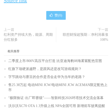
Source link
赞(
0
)
上一篇
下一篇
红利资产持续大热，能源、周期
联想财报超预期：净利润暴涨
分红较多
108%
相关推荐
二季度上市/800V高压平台打造 比亚迪海豹08海雾紫配色官图
红旗下场硬派越野，是跟风还是改写游戏规则？
字节跳动与赛豆的合作是否会走华为当年的老路？
售25.38万起 电动MINI JCW/电动MINI JCW ACEMAN限定配色上
市
“极限验证·出厂即赛级”——智新科技2026环塔技术交流会落幕
沃尔沃XC70 OTA 1.3升级上线 NPA全国可用 新增前车驶离提醒