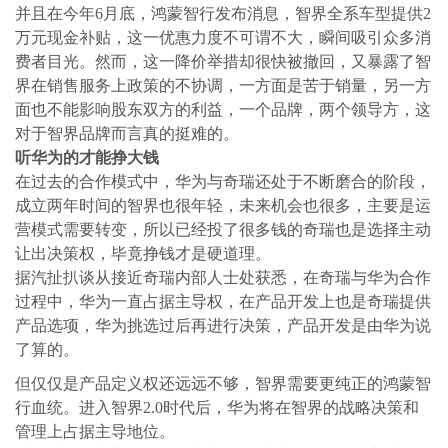
并且在今年6月底，鸿蒙智行发布消息，智界全系车型提供2
万元现金补贴，这一优惠力度不可谓不大，瞬间吸引众多消
费者目光。然而，这一降价举措却很快被撤回，又暴露了智
界在销售服务上政策的不协调，一方面是苦于销量，另一方
面也不能影响股东双方的利益，一个品牌，两个领导方，这
对于智界品牌而言真的挺难的。
听华为的才能挣大钱
在过去的合作模式中，华为与奇瑞还处于不断磨合的阶段，
成立两年时间的智界也很年轻，未来机会也很多，主要是运
营模式需要转变，所以已经投了很多钱的奇瑞也是选择主动
让出决策权，毕竟挣钱才是硬道理。
据汽扯扒谈从接近奇瑞内部人士处获悉，在奇瑞与华为合作
过程中，华为一直占据主导权，在产品开发上也是奇瑞提供
产品选项，华为挑选过后再进行决策，产品开发是由华为说
了算的。
但仅仅是产品定义权还远远不够，智界需要更纯正的鸿蒙智
行血统。进入智界2.0时代后，华为将在智界的战略决策和
管理上占据主导地位。