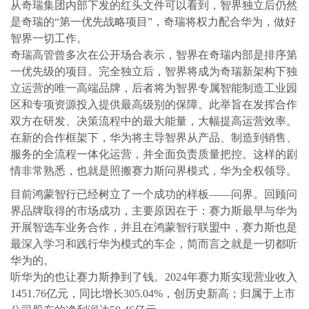
从奇瑞集团内部下发的红头文件可以看到，智界独立后仍然
是奇瑞的“第一优先战略项目”，奇瑞将权力配合华为，做好
智界一切工作。
奇瑞高管曾多次在公开场合表示，智界在奇瑞内部是排序第
一优先级的项目。完全独立后，智界将成为奇瑞新架构下独
立运营的唯一高端品牌，后者将为智界专属智能制造工业园
区和专项资源投入提供最高级别的保障。此举旨在发挥合作
双方在研发、决策流程中的最大能量，大幅提高运营效率。
在新的合作框架下，华为将主导智界从产品、制造到销售、
服务的全流程一体化运营，并全面负责质量把控。这样的剧
情非常熟悉，也就是照搬赛力斯问界模式，华为全权领导。
目前鸿蒙智行已经树立了一个成功的样板——问界。回顾问
界品牌取得的市场成功，主要原因在于：赛力斯最早与华为
开展智选车业务合作，并且在鸿蒙智行联盟中，赛力斯也是
最深入学习和践行华为模式的车企，简而言之就是一切都听
华为的。
听华为的也让赛力斯挣到了钱。2024年赛力斯实现营业收入
1451.76亿元，同比增长305.04%，创历史新高；归属于上市