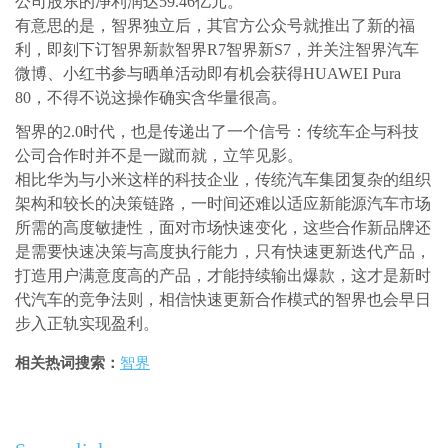
公司股东的净利润达59.46亿元。
有意思的是，智界独立后，其官方公众号就推出了新的福
利，即刻下订智界新款智界R7智界新S7，并关注智界汽车
微博、小红书参与晒单活动即有机会获得HUAWEI Pura
80，不得不说这操作确实含华量很高。
智界的2.0时代，也是传递出了一个信号：传统车企与科技
公司合作时并不是一蹴而就，立竿见影。
相比华为与小米这样的科技企业，传统汽车集团复杂的组织
架构和较长的决策链路，一时间还难以适应新能源汽车市场
所需的高度敏捷性，面对市场快速变化，这些合作新品牌还
是需要快速决策与高度执行能力，只有快速更新迭代产品，
打造用户满意度高的产品，才能持续输出爆款，这才是新时
代汽车的竞争法则，相信快速更新合作模式的智界也会早日
步入正轨实现盈利。
相关热词搜索：
智界