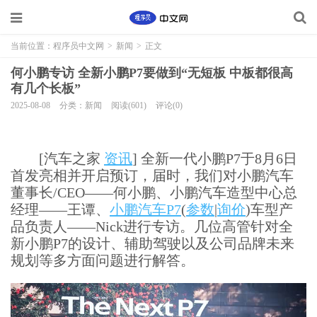
当前位置：
程序员中文网
>
新闻
>
正文
何小鹏专访 全新小鹏P7要做到“无短板 中板都很高
有几个长板”
2025-08-08
分类：新闻
阅读(601)
评论(0)
[汽车之家
资讯
] 全新一代小鹏P7于8月6日
首发亮相并开启预订，届时，我们对小鹏汽车
董事长/CEO——何小鹏、小鹏汽车造型中心总
经理——王谭、
小鹏汽车P7
(
参数
|
询价
)车型产
品负责人——Nick进行专访。几位高管针对全
新小鹏P7的设计、辅助驾驶以及公司品牌未来
规划等多方面问题进行解答。