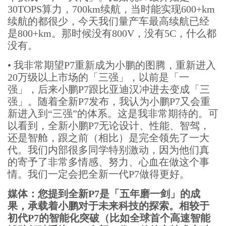
30TOPS算力，700km续航，当时能实现600+km
续航的都很少，今天我们量产车最高续航已经
是800+km。那时候没有800V，没有5C，什么都
没有。
•
我非常期望P7重新成为小鹏的图腾，重新进入
20万级以上市场的「三强」，以前是「一
强」，后来小鹏P7跟比亚迪汉冲进去变成「三
强」。随着全新P7发布，我认为小鹏P7又会重
新进入到“三强”的体系。这是我非常期待的。可
以看到，全新小鹏P7无论设计、性能、智驾，
还是智舱，跟之前（相比）是完全领先了一大
代。我们内部很多同学特别激动，因为他们真
的寄予了非常多情感、努力、心血在做这个事
情。我们一定会把全新一代P7做得更好。
媒体：您提到全新P7是「五年磨一剑」的成
果，承载着小鹏对于未来科技的探索。相较于
初代P7的智能化突破（比如全球首个高速智能